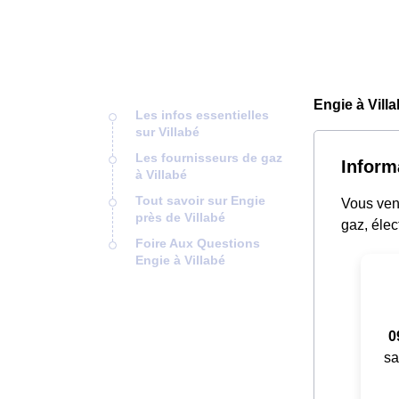
Engie à Vill
Les infos essentielles
sur Villabé
Les fournisseurs de gaz
Inform
à Villabé
Tout savoir sur Engie
Vous vene
près de Villabé
gaz, élec
Foire Aux Questions
Engie à Villabé
0
sa