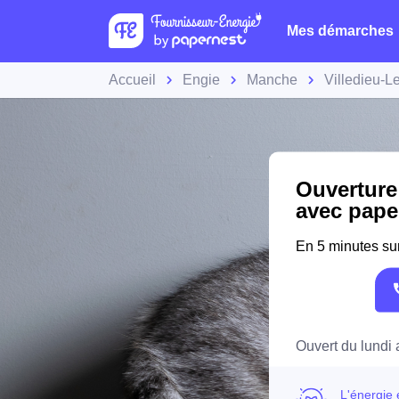
Mes démarches
Accueil
Engie
Manche
Villedieu-L