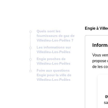
Engie à Vill
Quels sont les
fournisseurs de gaz de
Villedieu-Les-Poêles ?
Inform
Les informations sur
Villedieu-Les-Poêles
Vous vene
Engie proches de
propose d
Villedieu-Les-Poêles
de les co
Foire aux questions
Engie pour la ville de
Villedieu-Les-Poêles
0
sa