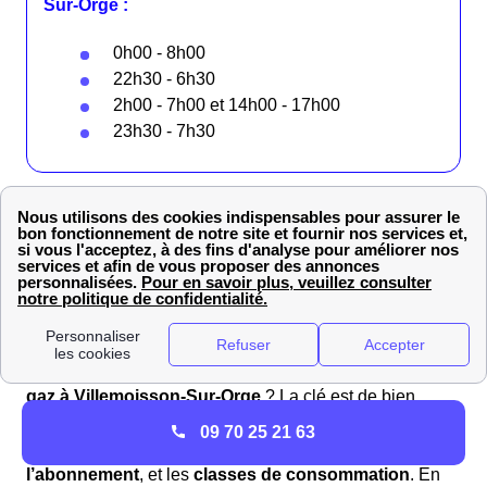
Sur-Orge :
0h00 - 8h00
22h30 - 6h30
2h00 - 7h00 et 14h00 - 17h00
23h30 - 7h30
Vous ne pouvez pas choisir votre plage horaire
heures creuses.
L’horaire est défini par Enedis en
fonction des conditions d’exploitation et de la capacité
locale du réseau public de distribution
Prix du gaz à Villemoisson-Sur-Orge : tout savoir !
Comment faire le meilleur choix pour son
contrat de
gaz à Villemoisson-Sur-Orge
? La clé est de bien
comprendre la
grille tarifaire
, qui englobe les
zones
09 70 25 21 63
tarifaires
de votre région Ile-De-France, le
coût de
l’abonnement
, et les
classes de consommation
. En