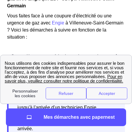
Germain
Vous faites face à une coupure d'électricité ou une
urgence de gaz avec
Engie
à Villeneuve-Saint-Germain
? Voici les démarches à suivre en fonction de la
situation :
Si vous faites face à une fuite de gaz dans votre
logement à Villeneuve-Saint-Germain, suivez
simplement les étapes suivantes :
Étape 1 :
Pour
commencer,
ouvrez toutes les fenêtres de votre
En cas d'intervention, vous devrez patienter
domicile
le Villeneuvois afin de ventiler les lieux.
Étape
jusqu'à l'arrivée d'un technicien Engie
2 :
Pensez à
couper le gaz
pour éviter tout danger
disponible Picardie. L'opérateur vous fournira
Mes démarches avec papernest
potentiel dans votre habitation.
Étape 3 :
Ne manipulez
des consignes à suivre en attendant son
aucun appareil électrique à Villeneuve-Saint-Germain, y
arrivée.
compris votre téléphone, pour éviter un incendie. Après