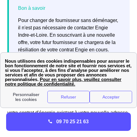
Pour changer de fournisseur sans déménager,
il n'est pas nécessaire de contacter Engie
Indre-et-Loire. En souscrivant à une nouvelle
offre, votre futur fournisseur se chargera de la
résiliation de votre contrat Engie en cours.
Déménagez à Villeperdue (37 260) sans souci avec
Engie (ex EDF-GDF)
Lorsque vous prévoyez de déménager
à Villeperdue
,
sachez qu’il n’est pas possible de simplement transférer
votre contrat d'énergie existant à votre nouvelle adresse.
Pour assurer une transition énergétique fluide et efficace
09 70 25 21 63
avec
Engie
, veuillez suivre ces étapes :