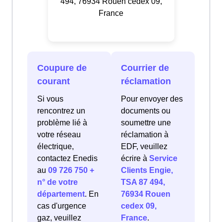
494, 76934 Rouen cedex 09,
France
Coupure de
Courrier de
courant
réclamation
Si vous
Pour envoyer des
rencontrez un
documents ou
problème lié à
soumettre une
votre réseau
réclamation à
électrique,
EDF, veuillez
contactez Enedis
écrire à
Service
au
09 726 750 +
Clients Engie,
n° de votre
TSA 87 494,
département
. En
76934 Rouen
cas d'urgence
cedex 09,
gaz, veuillez
France
.