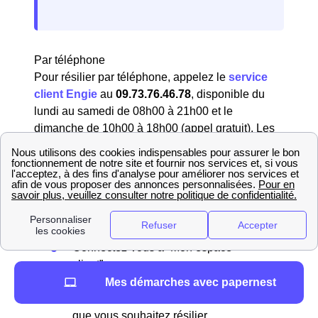
Par téléphone
Pour résilier par téléphone, appelez le
service
client Engie
au
09.73.76.46.78
, disponible du
lundi au samedi de 08h00 à 21h00 et le
dimanche de 10h00 à 18h00 (appel gratuit). Les
conseillers vous guideront dans le processus de
résiliation pour votre logement à Viozan (32300).
En ligne
Vous avez également la possibilité de résilier en
ligne en vous rendant sur votre espace client sur
le site d'Engie. Voici les étapes à suivre :
Connectez-vous à “Mon espace
client”.
Rendez-vous dans la section dédiée à
Mes démarches avec papernest
vos abonnements et choisissez celui
que vous souhaitez résilier.