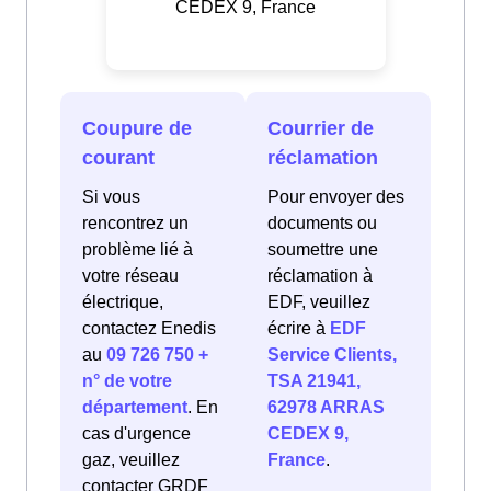
CEDEX 9, France
Coupure de
Courrier de
courant
réclamation
Si vous
Pour envoyer des
rencontrez un
documents ou
problème lié à
soumettre une
votre réseau
réclamation à
électrique,
EDF, veuillez
contactez Enedis
écrire à
EDF
au
09 726 750 +
Service Clients,
n° de votre
TSA 21941,
département
. En
62978 ARRAS
cas d'urgence
CEDEX 9,
gaz, veuillez
France
.
contacter GRDF