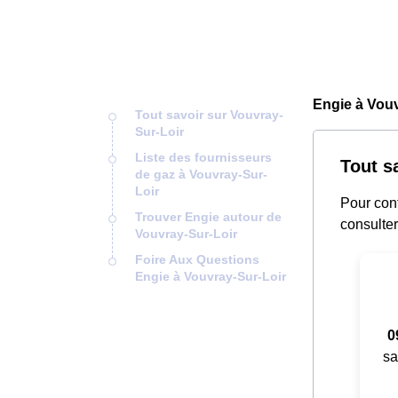
Engie à Vouv
Tout savoir sur Vouvray-
Sur-Loir
Liste des fournisseurs
Tout s
de gaz à Vouvray-Sur-
Loir
Pour cont
Trouver Engie autour de
consulter
Vouvray-Sur-Loir
Foire Aux Questions
Engie à Vouvray-Sur-Loir
0
sa