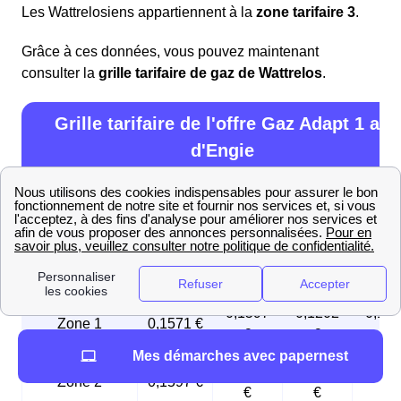
Les Wattrelosiens appartiennent à la
zone tarifaire 3
.
Grâce à ces données, vous pouvez maintenant
consulter la
grille tarifaire de gaz de Wattrelos
.
Grille tarifaire de l'offre Gaz Adapt 1 an
d'Engie
Base
B0
B1
B2i
Abonnement
123,29
123,29
311,97
311,
en EUR / an
€
€
€
€
0,1597
0,1202
0,12
Zone 1
0,1571 €
€
€
€
Mes démarches avec papernest
0,1597
0,1233
0,12
Zone 2
0,1597 €
€
€
€