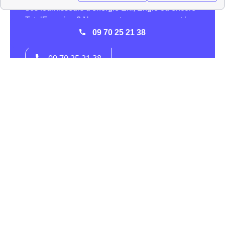
09 70 25 21 38
L'activité d'EDF à Wattrelos
Si EDF est le fournisseur historique d'électricité à
Wattrelos, en ce qui concerne le gaz il est un fournisseur
alternatif. En effet, les tarifs d'EDF jouent sur le prix du
kWh à Wattrelos mais ce n'est pas EDF qui fixe librement
ses prix. Les tarifs réglementés d'EDF dans les villes
françaises dont Wattrelos sont instaurés par un