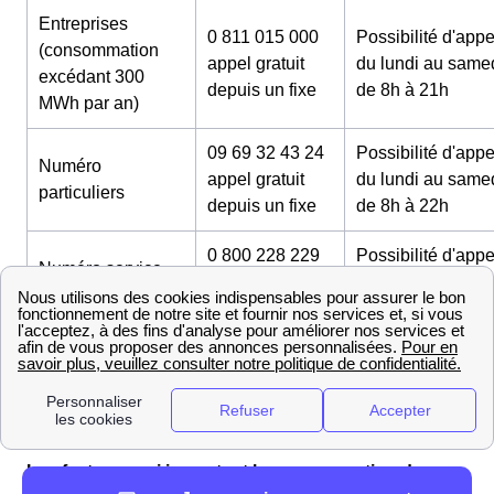
Entreprises
0 811 015 000
Possibilité d'appe
(consommation
appel gratuit
du lundi au same
excédant 300
depuis un fixe
de 8h à 21h
MWh par an)
09 69 32 43 24
Possibilité d'appe
Numéro
appel gratuit
du lundi au same
particuliers
depuis un fixe
de 8h à 22h
0 800 228 229
Possibilité d'appe
Numéro service
appel gratuit
du lundi au same
déménagement
depuis un fixe
de 8h à 21h
0 811 017 000
Possibilité d'appe
Secteur public et
appel gratuit
du lundi au same
collectivités
depuis un fixe
de 8h à 21h
Les facteurs qui impactent la consommation des