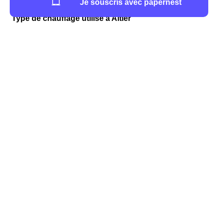
Altiérois
Je souscris avec papernest
Type de chauffage utilisé à Altier
Les Altiérois ont privilégié le un autre moyen de
chauffage que les classiques comme mode de
chauffage.
Les types de logements à Altier
Le parc immobilier d'Altier est composé de 326
logements dont 308 maisons et 18 appartements, ce qui
a un impact direct sur les chiffres de consommation