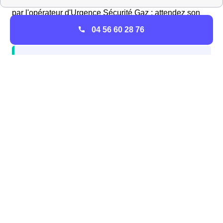
diagnostic, un technicien de Ile-De-France sera envoyé
par l'opérateur d'Urgence Sécurité Gaz : attendez son
arrivée et respectez les consignes de GrDF.
04 56 60 28 76
Si aucune odeur ne se dégage de votre
installation de gaz à Attainville, mais que votre
consommation est anormalement élevée par
rapport à vos habitudes de consommation,
n'hésitez pas à réagir : il peut aussi s'agir d'une
fuite
Ouvrir un compteur de gaz avec GRDF Attainville