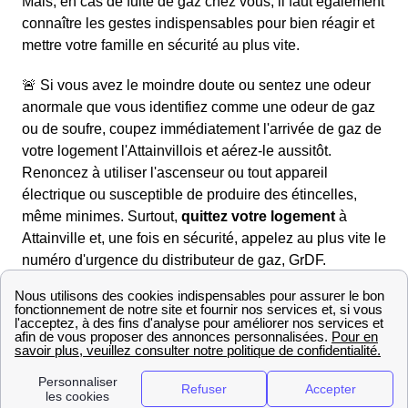
Mais, en cas de fuite de gaz chez vous, il faut également
connaître les gestes indispensables pour bien réagir et
mettre votre famille en sécurité au plus vite.
🚨 Si vous avez le moindre doute ou sentez une odeur
anormale que vous identifiez comme une odeur de gaz
ou de soufre, coupez immédiatement l'arrivée de gaz de
votre logement l'Attainvillois et aérez-le aussitôt.
Renoncez à utiliser l'ascenseur ou tout appareil
électrique ou susceptible de produire des étincelles,
même minimes. Surtout,
quittez votre logement
à
Attainville et, une fois en sécurité, appelez au plus vite le
numéro d'urgence du distributeur de gaz, GrDF.
Le gestionnaire du réseau de gaz a en effet établi un
numéro d'Urgence Sécurité Gaz : c'est le
0 800 47 33 33
(numéro vert, gratuit depuis un fixe). Vous pouvez
contacter GrDF à ce numéro à n'importe quel moment et
n'importe quelle heure de la semaine. Suite à son