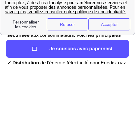
en France, tandis que
GRDF
est le gestionnaire de
distribution du
gaz
. Ces deux entreprises assurent la
bonne gestion et l'entretien des réseaux d'énergie
respectifs afin de garantir une
distribution fiable et
sécurisée
aux consommateurs. Voici les
principales
tâches qu'ils accomplissent
sur leurs réseaux
Je souscris avec papernest
respectifs :
✔
Distribution
de l'énergie (électricité pour Enedis, gaz
pour GRDF) ✔ Gestion des
compteurs
d'énergie (mise
en service, installation, relève, etc.) ✔
Raccordement
des nouveaux bâtiments ✔
Dépannage
et intervention
en cas de problème et/ou
d'urgence
Liste des gestes à réaliser en cas de fuite de Gaz à
Authume
Vous avez une fuite de Gaz dans votre logement à
Authume ? Voici la démarche à suivre :