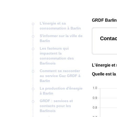
GRDF Barlin
L'énergie et sa
consommation à Barlin
S'informer sur la ville de
Contac
Barlin
Les facteurs qui
impactent la
consommation des
Barlinois
L'énergie et
Comment se raccorder
Quelle est l
au service Gaz GRDF à
Barlin
La production d'énergie
à Barlin
GRDF : services et
contacts pour les
Barlinois