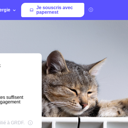
Je souscris avec
ergie
papernest