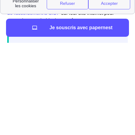
besoin de gaz. Pour cela, il vous faut faire une
demande
de raccordement à GrDF
sur leur site internet pour
raccorder votre habitation au réseau.
Je souscris avec papernest
À noter que si vous faites appel à un architecte, vous
pouvez lui demander de s'occuper de ces démarches.