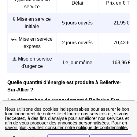
Délai
Prix en € TTC
service
🚦 Mise en service
5 jours ouvrés
21,95 €
initiale
🏎️ Mise en service
2 jours ouvrés
70,43 €
express
⚠️ Mise en service
Le jour même
168,96 €
d'urgence
Quelle quantité d'énergie est produite à Bellerive-
Sur-Allier ?
Les démarches de raccordement à Bellerive-Sur-
Allier
Raccordement GrDF d'une maison neuve à
Bellerive-Sur-Allier
Dans votre logement neuf vous allez peut être avoir