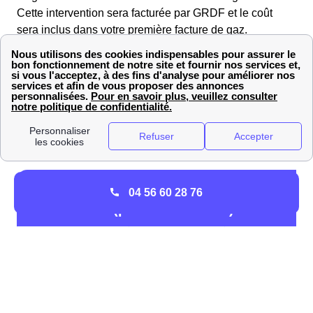
Cette intervention sera facturée par GRDF et le coût
sera inclus dans votre première facture de gaz.
Frais et délais de la mise en service du ga
04 56 60 28 76
(prestation GRDF)
Type de mise en
Délai
Prix en € TTC
service
🚦 Mise en service
5 jours ouvrés
21,95 €
initiale