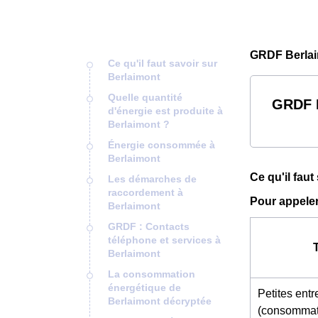
GRDF Berlai
Ce qu'il faut savoir sur
Berlaimont
Quelle quantité
GRDF B
d'énergie est produite à
Berlaimont ?
Énergie consommée à
Berlaimont
Ce qu'il faut
Les démarches de
raccordement à
Pour appeler
Berlaimont
GRDF : Contacts
téléphone et services à
Berlaimont
La consommation
énergétique de
Petites entr
Berlaimont décryptée
(consommat