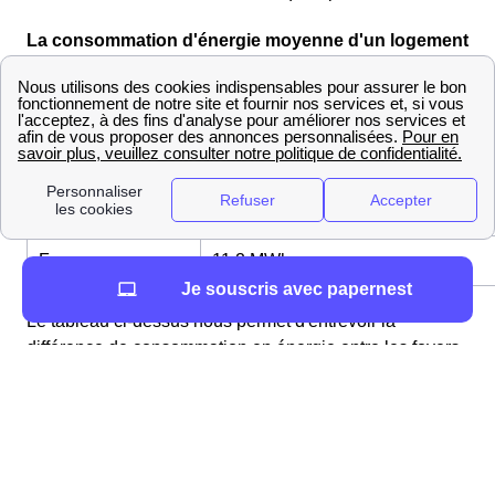
La consommation d'énergie moyenne d'un logement
à Bouée
Usagers
Consommation par an
Bouésiens
3554 MWh
France
11,2 MWh
Je souscris avec papernest
Le tableau ci-dessus nous permet d'entrevoir la
différence de consommation en énergie entre les foyers
français : à Bouée, et dans la France entière.
Ainsi, l'utilisation d'électricité des Bouésiens est par
conséquent supérieure à la moyenne française. Ils
consomment sur une période égale 1610,42 kWh /