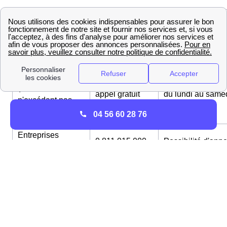
Type de
Numéro
Horaires
requête
Petites entreprises
0 811 013 000
Possibilité d'appe
(consommation
appel gratuit
du lundi au same
n'excédant pas
depuis un fixe
de 8h à 21h
300 MWh par an)
04 56 60 28 76
Entreprises
0 811 015 000
Possibilité d'appe
(consommation
appel gratuit
du lundi au same
excédant 300
depuis un fixe
de 8h à 21h
MWh par an)
09 69 32 43 24
Possibilité d'appe
Numéro
appel gratuit
du lundi au same
particuliers
depuis un fixe
de 8h à 22h