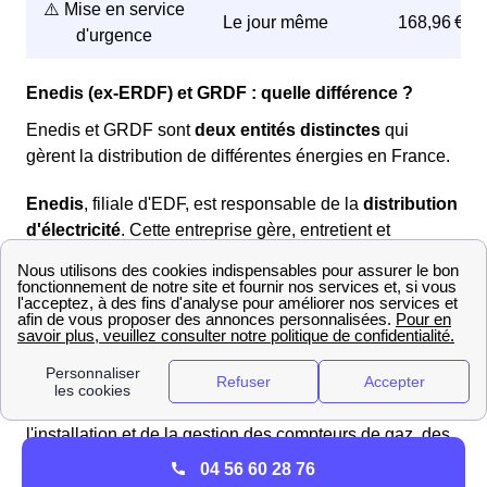
⚠️ Mise en service
Le jour même
168,96 €
d'urgence
Enedis (ex-ERDF) et GRDF : quelle différence ?
Enedis et GRDF sont
deux entités distinctes
qui
gèrent la distribution de différentes énergies en France.
Enedis
, filiale d'EDF, est responsable de la
distribution
d'électricité
. Cette entreprise gère, entretient et
développe le réseau électrique, s'occupant des
compteurs, des relevés de consommation, des
raccordements et du dépannage en cas de coupure.
GRDF
, quant à elle, est une filiale d'Engie et se charge
de la
distribution de gaz naturel
. Son rôle est similaire
à celui d'Enedis, mais pour le gaz. GRDF s'occupe de
l'installation et de la gestion des compteurs de gaz, des
relevés de consommation, des raccordements et des
04 56 60 28 76
interventions techniques en cas de fuite ou de panne.