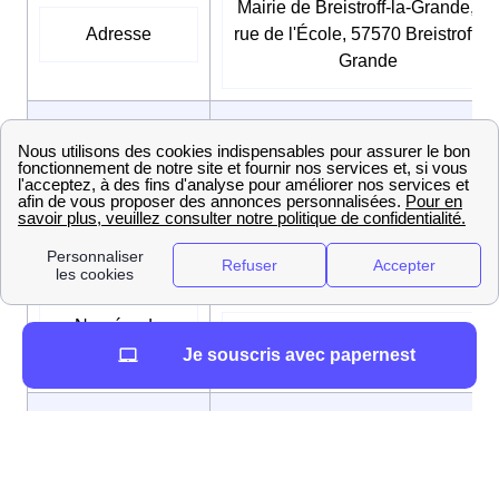
Mairie de Breistroff-la-Grande, 11
Adresse
rue de l'École, 57570 Breistroff-la
Grande
Le mercredi de 17h30 à 19h00, L
mardi de 14h00 à 16h00, Le
Horaires
vendredi de 14h00 à 16h00, Le lun
d’ouverture
de 09h00 à 11h00, Le jeudi de
09h00 à 11h00
Numéro de
03 82 82 17 88
téléphone
Je souscris avec papernest
Adresse mail
mairiebreistroff@wanadoo.fr