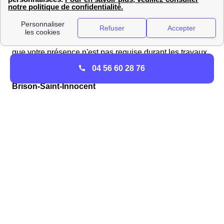
Saint-Innocent. Pour cela connectez vous sur GrDF.fr
pour compléter le formulaire de raccordement. Une offre
vous parviendra par courrier dans la dizaine. Il vous
suffira de l'accepter pour commencer les travaux.À noter
que votre présence n'est pas requise durant les travaux.
04 56 60 28 76
Les chiffres concernant la production d'énergie à
Brison-Saint-Innocent
Quel est le niveau d'énergie renouvelable produite à
Brison-Saint-Innocent ?
Le graphique ci-dessous détaille la répartition des
installations de production d'énergie renouvelable
à
Brison-Saint-Innocent
, avec des sources telles que le
solaire, le thermique et l'hydraulique.