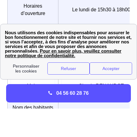
Horaires
Le lundi de 15h30 à 18h00
d’ouverture
Numéro de
03 84 31 79 57
téléphone
Adresse mail
mairiebrussey@wanadoo.fr
Maire
Claude RENAUDOT
04 56 60 28 76
Nom des habitants
Brusséens / Brusséennes
de Brussey
Ci-contre les coordonnées d'une
mairie voisine de