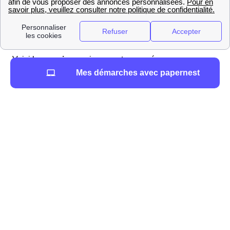
Pour savoir si leur ELD dispose aussi d’offres d’énergie,
les Canéjanaises et Canéjanais peuvent se rendre sur
le
site Internet de Regaz Bordeaux
ou prendre contact
avec le
service client.
Voici les
services
uniquement proposés par un
fournisseur (certaines ELD proposent donc ces services)
Mes démarches avec papernest
:
Souscription
d’un contrat d’énergie
Gestion
de l’abonnement
Suivi de la
consommation
énergétique
Au contraire, voici les services propres à une ELD
(Regaz Bordeaux à Canéjan (33 610) :
Mise en service du compteur de gaz
Intervention en cas de coupure du gaz ou
pour une fuite