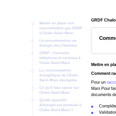
GRDF Chalo-
Mettre en place son
raccordement gaz GRDF
à Chalo-Saint-Mars
Commen
La consommation en
énergie des Chaloins
GRDF : Contacts
téléphone et services à
Chalo-Saint-Mars
Mettre en p
La consommation
Comment rac
énergétique de Chalo-
Saint-Mars décryptée
Pour un
racc
Ce qu'il faut savoir sur
Mars Pour fai
Chalo-Saint-Mars
documents de
Quelle quantité
d'énergie est produite à
Compléter
Chalo-Saint-Mars ?
Validati