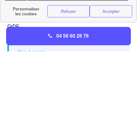
diagnostic, un technicien de Franche-Comté sera
envoyé par l'opérateur d'Urgence Sécurité Gaz :
attendez son arrivée et respectez les consignes de
GrDF.
04 56 60 28 76
Si aucune odeur ne se dégage de votre
installation de gaz à Champagne-Sur-Loue,
mais que votre consommation est
anormalement élevée par rapport à vos
habitudes de consommation, n'hésitez pas à
réagir : il peut aussi s'agir d'une fuite
Enedis (ex-ERDF) et GRDF : quelle différence ?