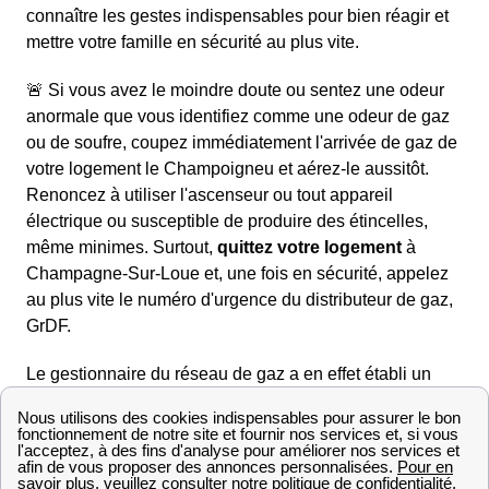
connaître les gestes indispensables pour bien réagir et
mettre votre famille en sécurité au plus vite.
🚨 Si vous avez le moindre doute ou sentez une odeur
anormale que vous identifiez comme une odeur de gaz
ou de soufre, coupez immédiatement l'arrivée de gaz de
votre logement le Champoigneu et aérez-le aussitôt.
Renoncez à utiliser l'ascenseur ou tout appareil
électrique ou susceptible de produire des étincelles,
même minimes. Surtout,
quittez votre logement
à
Champagne-Sur-Loue et, une fois en sécurité, appelez
au plus vite le numéro d'urgence du distributeur de gaz,
GrDF.
Le gestionnaire du réseau de gaz a en effet établi un
numéro d'Urgence Sécurité Gaz : c'est le
0 800 47 33 33
(numéro vert, gratuit depuis un fixe). Vous pouvez
contacter GrDF à ce numéro à n'importe quel moment et
n'importe quelle heure de la semaine. Suite à son