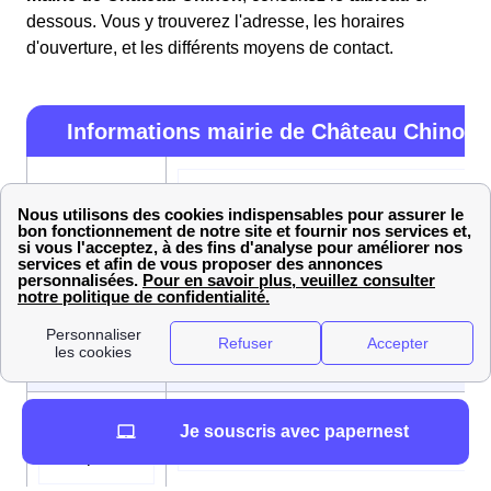
dessous. Vous y trouverez l'adresse, les horaires
d'ouverture, et les différents moyens de contact.
Informations mairie de Château Chinon
Mairie de Château-Chinon(Ville), Plac
Adresse
François-Mitterrand, BP 21, 58120
Château-Chinon (Ville)
Horaires
Du lundi au vendredi de 09h00 à 12h0
d’ouverture
et de 14h00 à 17h00
Numéro de
Je souscris avec papernest
03 86 85 15 05
téléphone