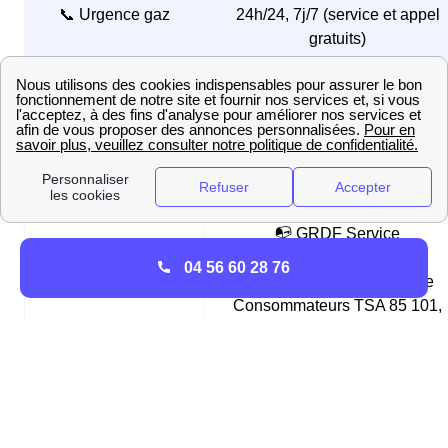
📞 Urgence gaz
24h/24, 7j/7 (service et appel
gratuits)
📱 09 69 36 35 34
Service client
du lundi au vendredi de 08h00 
17h00
📧 Mail
📧 contact@grdf.fr
📭 GRDF Service
Consommateurs
04 56 60 28 76
📮 Adresse postale
TSA 85 101 GRDF Service
Consommateurs TSA 85 101,
27091 EVREUX CEDEX, Franc
Comment différencier Enedis (ex-ERDF) de GRDF ?
Enedis (ex-ERDF) et GRDF sont les deux
gestionnaires des réseaux
respectivement d'électricité