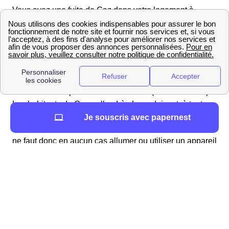
Vous avez une fuite de Gaz dans votre logement à
Courcelles-Lès-Lens ? Voici la démarche à suivre :
Commencez par
ouvrir toutes les fenêtres de votre
logement
le Courcellois.
Ensuite, pensez à
fermer votre arrivée de Gaz
, afin
d'éviter toute explosion dans le 62970 (Pas-de-Calais).
Les habitants de Courcelles-Lès-Lens doivent, à tout
prix, éviter la création de flammes ou d'étincelles (un
Je souscris avec papernest
simple branchement au courant pouvant en produire). Il
ne faut donc en aucun cas allumer ou utiliser un appareil
électrique à Courcelles-Lès-Lens dans cette situation,
les téléphones y compris.
Une fois ces étapes réalisées, les Courcellois et
Courcelloises doivent sortir de leur domicile et
contactez immédiatement Urgence Sécurité Gaz
au
numéro vert : 0 800 47 33 33. L'un des 140