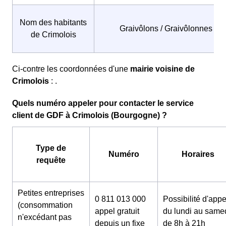
Nom des habitants
Graivôlons / Graivôlonnes
de Crimolois
Ci-contre les coordonnées d'une
mairie voisine de
Crimolois
: .
Quels numéro appeler pour contacter le service
client de GDF à Crimolois (Bourgogne) ?
Type de
Numéro
Horaires
requête
Petites entreprises
0 811 013 000
Possibilité d'appe
(consommation
appel gratuit
du lundi au same
n'excédant pas
depuis un fixe
de 8h à 21h