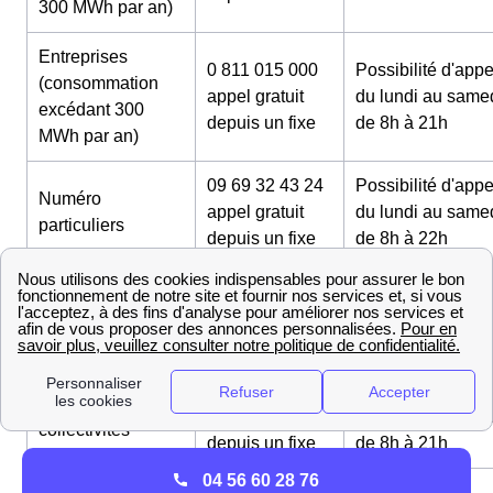
300 MWh par an)
Entreprises
0 811 015 000
Possibilité d'appe
(consommation
appel gratuit
du lundi au same
excédant 300
depuis un fixe
de 8h à 21h
MWh par an)
09 69 32 43 24
Possibilité d'appe
Numéro
appel gratuit
du lundi au same
particuliers
depuis un fixe
de 8h à 22h
0 800 228 229
Possibilité d'appe
Numéro service
appel gratuit
du lundi au same
déménagement
depuis un fixe
de 8h à 21h
0 811 017 000
Possibilité d'appe
Secteur public et
appel gratuit
du lundi au same
collectivités
depuis un fixe
de 8h à 21h
04 56 60 28 76