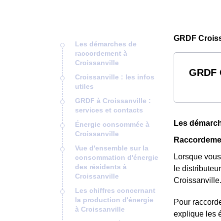
GRDF Croissa
Les démarches de
raccordement à
Croissanville
GRDF C
Croissanville : les infos
utiles
GRDF à Croissanville :
services et contacts
Les démarch
Énergie consommée à
Croissanville
Raccordemen
Vue d'ensemble sur la
Lorsque vous 
consommation d'énergie
des résidents à
le distributeu
Croissanville
Croissanville
Les chiffres concernant
la production d'énergie
Pour raccorde
à Croissanville
explique les 