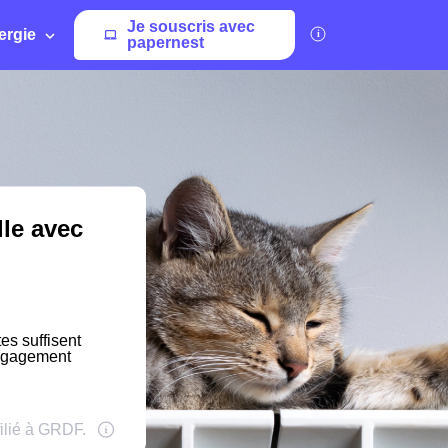
Je souscris avec
ergie
papernest