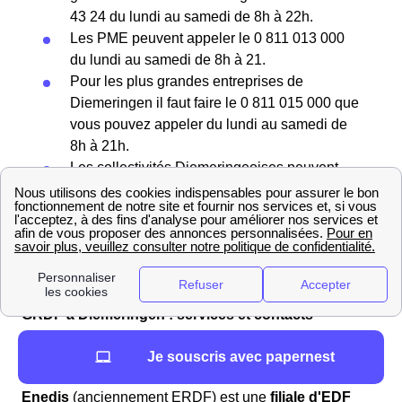
43 24 du lundi au samedi de 8h à 22h.
Les PME peuvent appeler le 0 811 013 000
du lundi au samedi de 8h à 21.
Pour les plus grandes entreprises de
Diemeringen il faut faire le 0 811 015 000 que
vous pouvez appeler du lundi au samedi de
8h à 21h.
Les collectivités Diemeringeoises peuvent
composer le 0 811 017 000 pour appeler
GRDF du lundi au samedi de 8h à 21h.
Enfin, pour joindre le service déménagement
de GRDF Diemeringen appelez le 0 800 228
229 du lundi au samedi de 8h à 21h.
GRDF à Diemeringen : services et contacts
Enedis (ex-ERDF) de GRDF : comment les
Je souscris avec papernest
différencier ?
Enedis
(anciennement ERDF) est une
filiale d'EDF