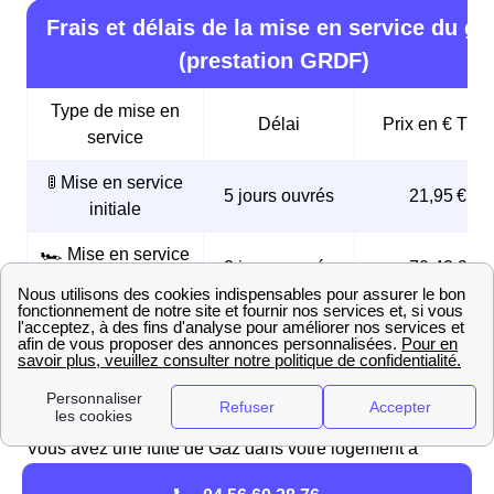
Frais et délais de la mise en service du ga
(prestation GRDF)
Type de mise en
Délai
Prix en € TTC
service
🚦 Mise en service
5 jours ouvrés
21,95 €
initiale
🏎️ Mise en service
2 jours ouvrés
70,43 €
express
⚠️ Mise en service
Le jour même
168,96 €
d'urgence
Fuite de Gaz à Écotay-L'Olme : ce qu'il faut faire
Vous avez une fuite de Gaz dans votre logement à
Écotay-L'Olme ? Voici la démarche à suivre :