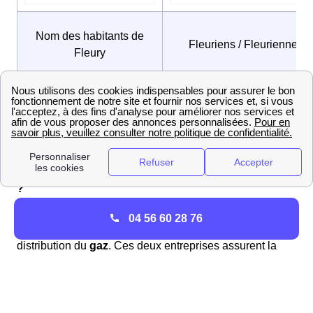
Nom des habitants de
Fleuriens / Fleuriennes
Fleury
Ci-contre les coordonnées d'une
mairie voisine de
Fleury
: .
GRDF : Contacts téléphone et services à Fleury
Quelles différences entre Enedis (ex-ERDF) et GRDF
?
Enedis
est le gestionnaire de distribution d'
électricité
04 56 60 28 76
en France, tandis que
GRDF
est le gestionnaire de
distribution du
gaz
. Ces deux entreprises assurent la
bonne gestion et l'entretien des réseaux d'énergie
respectifs afin de garantir une
distribution fiable et
sécurisée
aux consommateurs. Voici les
principales
tâches qu'ils accomplissent
sur leurs réseaux