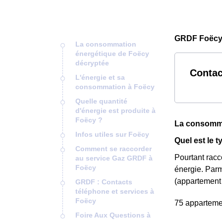
GRDF Foëcy 
La consommation
énergétique de Foëcy
décryptée
Contac
L'énergie et sa
consommation à Foëcy
Quelle quantité
d'énergie est produite à
Foëcy ?
La consomma
Infos utiles sur Foëcy
Quel est le 
Comment se raccorder
Pourtant rac
au service Gaz GRDF à
Foëcy
énergie. Parm
(appartement 
GRDF : Contacts
téléphone et services à
Foëcy
75 appartemen
Foire Aux Questions à