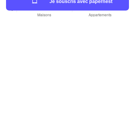
Je souscris avec papernest
GRDF : services et contacts pour les Frétignois
Ouvrir un compteur de gaz avec GRDF Frétigny