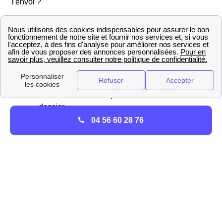
l'envoi ?
Compléter en ligne le formulaire de
raccordement sur GrDF.fr- Accepter l'offre de
raccordement GrDF reçu par courrier
Validation par GrDF du dossier de
raccordement de votre logement à Grigny
Lancement des travaux à la date indiquée
dans votre courrier après validation de votre
dossier
Après les travaux, mettez en service votre
04 56 60 28 76
installation dans votre logement le Grignois
Faire le raccordement de sa maison de Grigny au
réseau de gaz GrDF