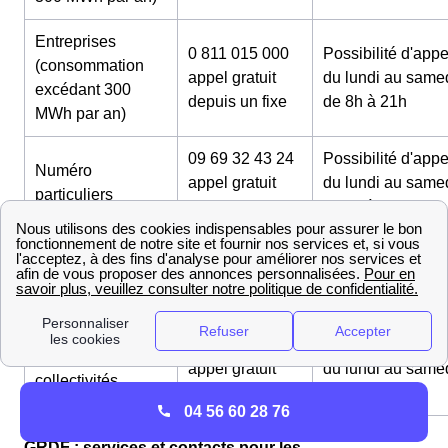
Entreprises
0 811 015 000
Possibilité d'appe
(consommation
appel gratuit
du lundi au same
excédant 300
depuis un fixe
de 8h à 21h
MWh par an)
09 69 32 43 24
Possibilité d'appe
Numéro
appel gratuit
du lundi au same
particuliers
depuis un fixe
de 8h à 22h
0 800 228 229
Possibilité d'appe
Numéro service
appel gratuit
du lundi au same
déménagement
depuis un fixe
de 8h à 21h
0 811 017 000
Possibilité d'appe
Secteur public et
appel gratuit
du lundi au same
collectivités
depuis un fixe
de 8h à 21h
04 56 60 28 76
GRDF : services et contacts pour les