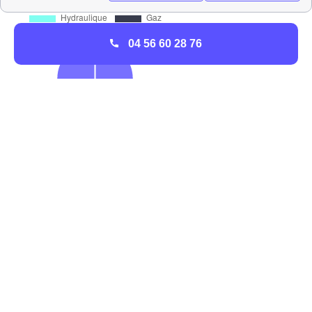
04 56 60 28 76
Les facteurs qui impactent la consommation des
Hantayeurs
Comment est composé le parc immobilier de Hantay
?
Il faut savoir que le type de logement favorisé par les