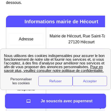
dessous.
Informations mairie de Hécourt
Mairie de Hécourt, Rue Saint-Tauri
Adresse
27120 Hécourt
Horaires
Le jeudi de 17h30 à 19h00, Le lun
d’ouverture
de 17h30 à 19h00
Numéro de
02 32 36 35 83
téléphone
Je souscris avec papernest
Adresse mail
commune.hecourt@orange.fr