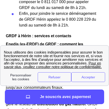
composer le 0 811 017 000 pour appeler
GRDF du lundi au samedi de 8h à 21h.
Enfin, pour joindre le service déménagement
de GRDF Hérin appelez le 0 800 228 229 du
lundi au samedi de 8h à 21h.
GRDF à Hérin : services et contacts
Enedis (ex-ERDF) de GRDF : comment les
différencier ?
Enedis
(anciennement ERDF) est une
filiale d'EDF
spécialisée dans la gestion du réseau de
distribution
d'électricité
en France. En tant que gestionnaire de
réseau, Enedis est responsable de la distribution de
l'électricité depuis les postes de transformation
jusqu'aux consommateurs finaux.
Je souscris avec papernest
GRDF
est une
filiale d'Engie
(anciennement GDF) et
gère le réseau de
distribution du gaz naturel
. GRDF