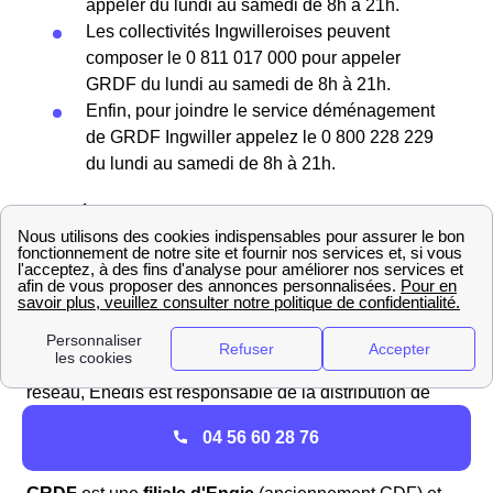
appeler du lundi au samedi de 8h à 21h.
Les collectivités Ingwilleroises peuvent
composer le 0 811 017 000 pour appeler
GRDF du lundi au samedi de 8h à 21h.
Enfin, pour joindre le service déménagement
de GRDF Ingwiller appelez le 0 800 228 229
du lundi au samedi de 8h à 21h.
GRDF à Ingwiller : services et contacts
Enedis (ex-ERDF) de GRDF : comment les
différencier ?
Enedis
(anciennement ERDF) est une
filiale d'EDF
spécialisée dans la gestion du réseau de
distribution
d'électricité
en France. En tant que gestionnaire de
réseau, Enedis est responsable de la distribution de
l'électricité depuis les postes de transformation
04 56 60 28 76
jusqu'aux consommateurs finaux.