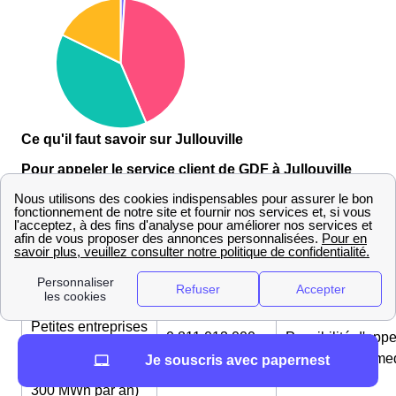
Ce qu'il faut savoir sur Jullouville
Pour appeler le service client de GDF à Jullouville
(Manche)
Type de
Numéro
Horaires
requête
Petites entreprises
0 811 013 000
Possibilité d'appe
(consommation
appel gratuit
du lundi au same
Je souscris avec papernest
n'excédant pas
depuis un fixe
de 8h à 21h
300 MWh par an)