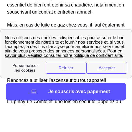
essentiel de bien entretenir sa chaudière, notamment en
souscrivant un contrat d'entretien annuel.
Mais, en cas de fuite de gaz chez vous, il faut également
connaître les gestes indispensables pour bien réagir et
mettre votre famille en sécurité au plus vite.
🚨 Si vous avez le moindre doute ou sentez une odeur
anormale que vous identifiez comme une odeur de gaz
ou de soufre, coupez immédiatement l'arrivée de gaz de
votre logement l'Epi-Contois et aérez-le aussitôt.
Renoncez à utiliser l'ascenseur ou tout appareil
électrique ou susceptible de produire des étincelles,
Je souscris avec papernest
même minimes. Surtout,
quittez votre logement
à
L'Épinay-Le-Comte et, une fois en sécurité, appelez au
plus vite le numéro d'urgence du distributeur de gaz,
GrDF.
Le gestionnaire du réseau de gaz a en effet établi un