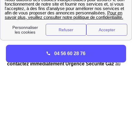
habitants de La Chapelle-D'Andaine doivent, à tout prix,
éviter la création de flammes ou d'étincelles (un simple
branchement au courant pouvant en produire). Il ne faut
donc en aucun cas allumer ou utiliser un appareil
électrique à La Chapelle-D'Andaine dans cette situation,
les téléphones y compris.
Une fois ces étapes réalisées, les Chapellois et
04 56 60 28 76
Chapelloises doivent sortir de leur domicile et
contactez immédiatement Urgence Sécurité Gaz
au
numéro vert : 0 800 47 33 33. L'un des 140
professionnels d'Urgence Sécurité Gaz proche de La
Chapelle-D'Andaine vous répondra 24h/24 et 7j/7 pour
réaliser un diagnostic à distance afin de déterminer le
problème et déclencher une intervention de sécurité
pour l'habitation de la région Basse-Normandie lorsque
c'est nécessaire.
Dans le cas du déclenchement d'une intervention vous