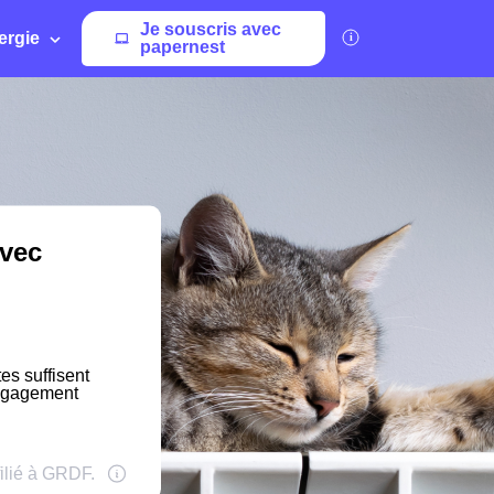
Je souscris avec
ergie
papernest