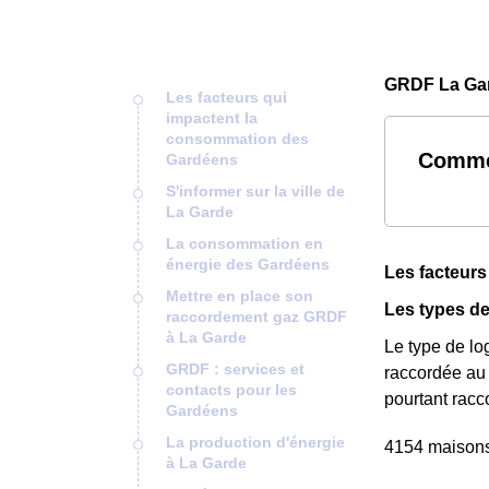
GRDF La Gar
Les facteurs qui
impactent la
consommation des
Commen
Gardéens
S'informer sur la ville de
La Garde
La consommation en
énergie des Gardéens
Les facteur
Mettre en place son
Les types de
raccordement gaz GRDF
à La Garde
Le type de lo
GRDF : services et
raccordée au
contacts pour les
pourtant rac
Gardéens
La production d'énergie
4154 maisons 
à La Garde