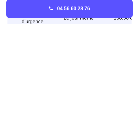
express
04 56 60 28 76
⚠️ Mise en service
Le jour même
168,96 €
d'urgence
Énergie consommée au Genest-Saint-Isle
Consommation moyenne d'un foyer au Genest-
Saint-Isle
Usagers
Consommation par an
Genestois
8064 MWh
France
11,2 MWh
Un écart de consommation est mis en évidence sur le
tableau ci-dessus. On remarque la différence de