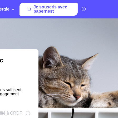
Je souscris avec
ergie
papernest