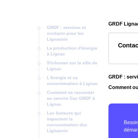
GRDF Lignac
GRDF : services et
contacts pour les
Lignacois
Contac
La production d'énergie
à Lignac
S'informer sur la ville de
Lignac
GRDF : servi
L'énergie et sa
consommation à Lignac
Comment ouv
Comment se raccorder
au service Gaz GRDF à
Lignac
Les facteurs qui
impactent la
consommation des
Lignacois