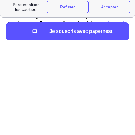
Raccordement GrDF d'une maison neuve à Ligugé
Dans votre logement neuf vous allez peut être avoir
besoin de gaz. Pour cela, il vous faut faire une
demande
de raccordement à GrDF
sur leur site internet pour
Je souscris avec papernest
raccorder votre habitation au réseau.
À noter que si vous faites appel à un architecte, vous