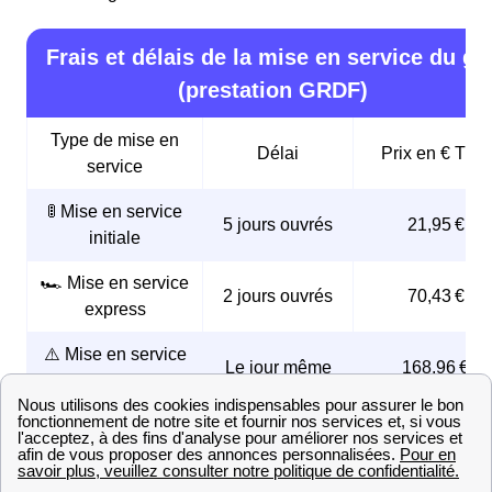
Frais et délais de la mise en service du ga
(prestation GRDF)
Type de mise en
Délai
Prix en € TTC
service
🚦 Mise en service
5 jours ouvrés
21,95 €
initiale
🏎️ Mise en service
2 jours ouvrés
70,43 €
express
⚠️ Mise en service
Le jour même
168,96 €
d'urgence
Quelle quantité d'énergie est produite à Ligugé ?
Les démarches de raccordement à Ligugé