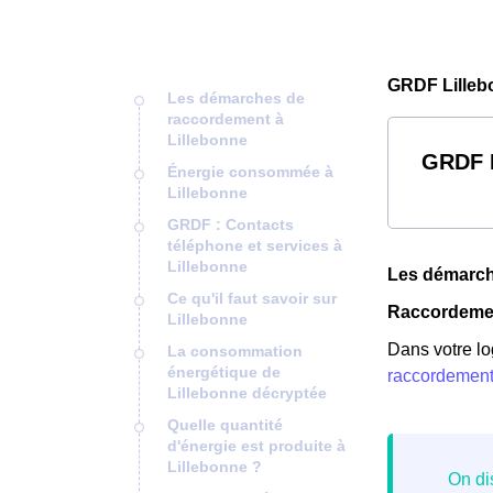
GRDF Lilleb
Les démarches de
raccordement à
Lillebonne
GRDF L
Énergie consommée à
Lillebonne
GRDF : Contacts
téléphone et services à
Lillebonne
Les démarch
Ce qu'il faut savoir sur
Raccordemen
Lillebonne
Dans votre lo
La consommation
énergétique de
raccordemen
Lillebonne décryptée
Quelle quantité
d'énergie est produite à
Lillebonne ?