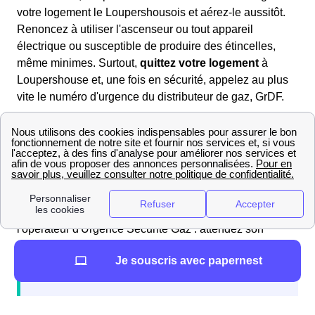
votre logement le Loupershousois et aérez-le aussitôt.
Renoncez à utiliser l'ascenseur ou tout appareil
électrique ou susceptible de produire des étincelles,
même minimes. Surtout,
quittez votre logement
à
Loupershouse et, une fois en sécurité, appelez au plus
vite le numéro d'urgence du distributeur de gaz, GrDF.
Le gestionnaire du réseau de gaz a en effet établi un
numéro d'Urgence Sécurité Gaz : c'est le
0 800 47 33 33
(numéro vert, gratuit depuis un fixe). Vous pouvez
contacter GrDF à ce numéro à n'importe quel moment et
n'importe quelle heure de la semaine. Suite à son
diagnostic, un technicien de Lorraine sera envoyé par
l'opérateur d'Urgence Sécurité Gaz : attendez son
arrivée et respectez les consignes de GrDF.
Je souscris avec papernest